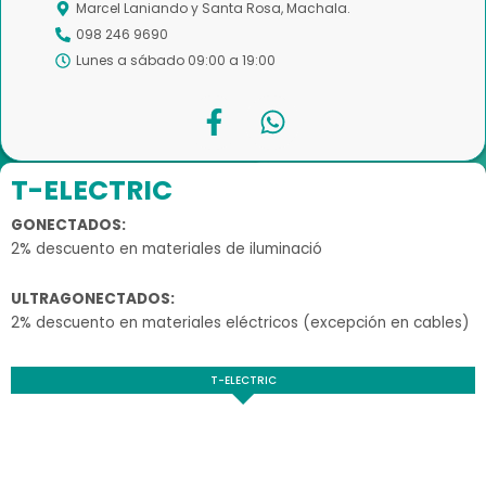
Marcel Laniando y Santa Rosa, Machala.
098 246 9690
Lunes a sábado 09:00 a 19:00
F
W
a
h
c
a
e
t
T-ELECTRIC
b
s
GONECTADOS:
o
a
2% descuento en materiales de iluminació
o
p
k
p
ULTRAGONECTADOS:
-
2% descuento en materiales eléctricos (excepción en cables)
f
T-ELECTRIC