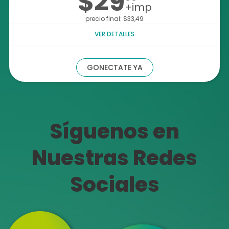
$29
+imp
precio final: $33,49
VER DETALLES
GONECTATE YA
Síguenos en
Nuestras Redes
Sociales