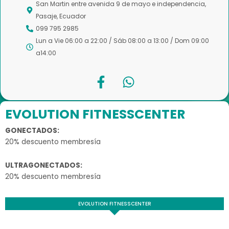
San Martin entre avenida 9 de mayo e independencia,
Pasaje, Ecuador
099 795 2985
Lun a Vie 06:00 a 22:00 / Sáb 08:00 a 13:00 / Dom 09:00
a14:00
F
W
a
h
c
a
e
t
EVOLUTION FITNESSCENTER
b
s
GONECTADOS:
o
a
20% descuento membresía
o
p
k
p
ULTRAGONECTADOS:
-
20% descuento membresía
f
EVOLUTION FITNESSCENTER