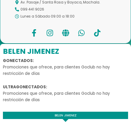
Av. Pasaje / Santa Rosa y Boyaca, Machala.
099 441 9026
Lunes a Sábado 09:00 a 18:00
F
I
G
W
T
a
n
l
h
i
c
s
o
a
k
e
t
b
t
t
BELEN JIMENEZ
b
a
e
s
o
GONECTADOS:
o
g
a
k
Promociones que ofrece, para clientes Goclub no hay
o
r
p
restricción de días
k
a
p
-
m
ULTRAGONECTADOS:
f
Promociones que ofrece, para clientes Goclub no hay
restricción de días
BELEN JIMENEZ